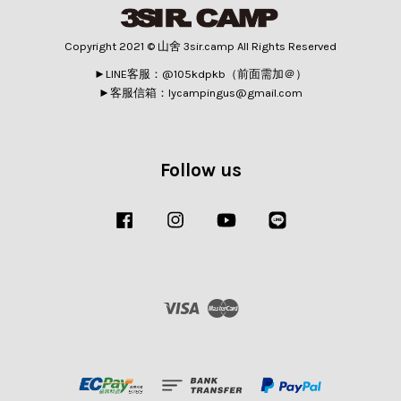
Copyright 2021 © 山舍 3sir.camp All Rights Reserved
►LINE客服：@105kdpkb（前面需加＠）
►客服信箱：lycampingus@gmail.com
Follow us
Facebook
Instagram
YouTube
Line
Visa
Master