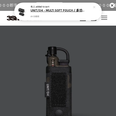
０００即享超商免運
全館單筆消費滿＄５０００即享
馬上去下單！
有人
added to cart
UNIT/04 - MULTI SOFT POUCH / 多功能收納包
23 分鐘前
您的購物車目前還是空的。
繼續購物