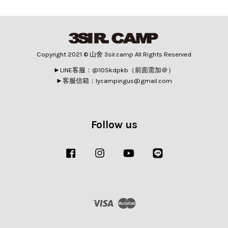
Copyright 2021 © 山舍 3sir.camp All Rights Reserved
►LINE客服：@105kdpkb（前面需加＠）
►客服信箱：lycampingus@gmail.com
Follow us
Facebook
Instagram
YouTube
Line
Visa
Master