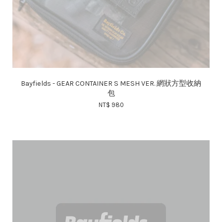
Bayfields - GEAR CONTAINER S MESH VER. 網狀方型收納
包
NT$ 980