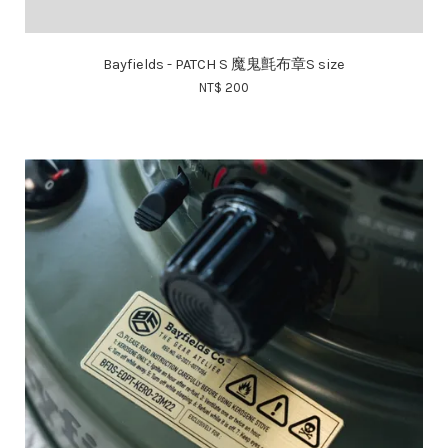
Bayfields - PATCH S 魔鬼氈布章S size
NT$ 200