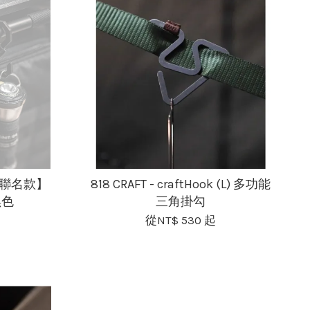
- 【聯名款】
818 CRAFT - craftHook (L) 多功能
黑色
三角掛勾
從
NT$ 530
起