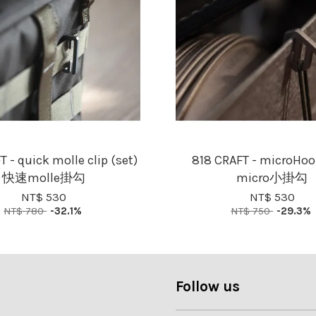
 - quick molle clip (set)
818 CRAFT - microHoo
快速molle掛勾
micro小掛勾
NT$ 530
NT$ 530
NT$ 780
-32.1%
NT$ 750
-29.3%
Follow us