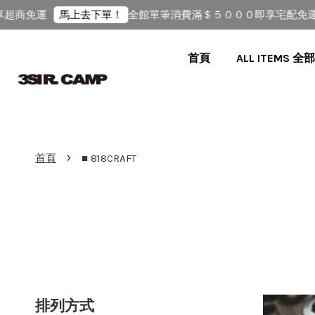
超商免運
全館單筆消費滿＄５０００即享宅配免運
馬上去下單！
首頁
ALL ITEMS 
›
首頁
■ 818CRAFT
排列方式