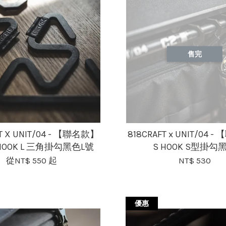
售完
FT X UNIT/04 - 【聯名款】
818CRAFT x UNIT/04 
 HOOK L 三角掛勾黑色L號
S HOOK S型掛勾
從
NT$ 550
起
NT$ 530
優惠