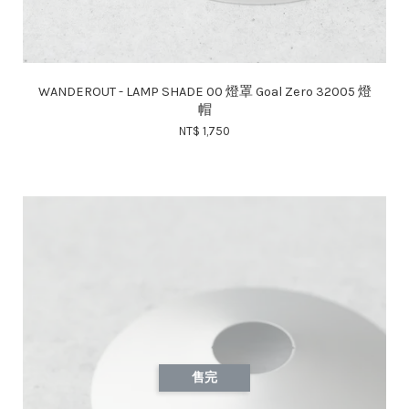
WANDEROUT - LAMP SHADE 00 燈罩 Goal Zero 32005 燈
帽
NT$ 1,750
售完