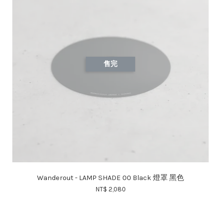
售完
Wanderout - LAMP SHADE 00 Black 燈罩 黑色
NT$ 2,080