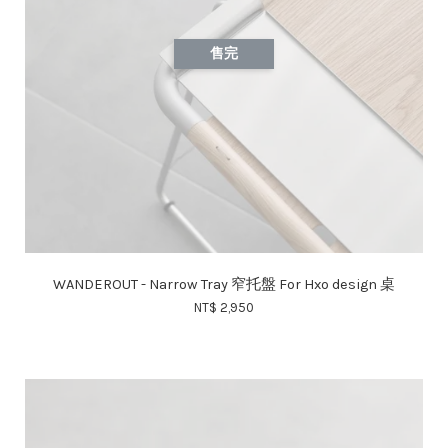
售完
WANDEROUT - Narrow Tray 窄托盤 For Hxo design 桌
NT$ 2,950