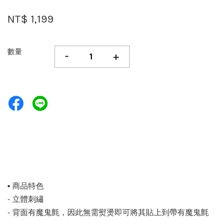
NT$ 1,199
數量
-
+
▪️ 商品特色
- 立體刺繡
- 背面有魔鬼氈，因此無需熨燙即可將其貼上到帶有魔鬼氈