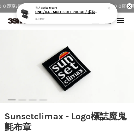
００即享超商免運
全館單筆消費滿＄５０００即享
馬上去下單！
有人
added to cart
UNIT/04 - MULTI SOFT POUCH / 多功能收納包
8 小時前
您的購物車目前還是空的。
繼續購物
Sunsetclimax - Logo標誌魔鬼
氈布章