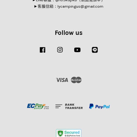
►客服信箱：lycampingus@gmail.com
Follow us
Facebook
Instagram
YouTube
Line
Visa
Master