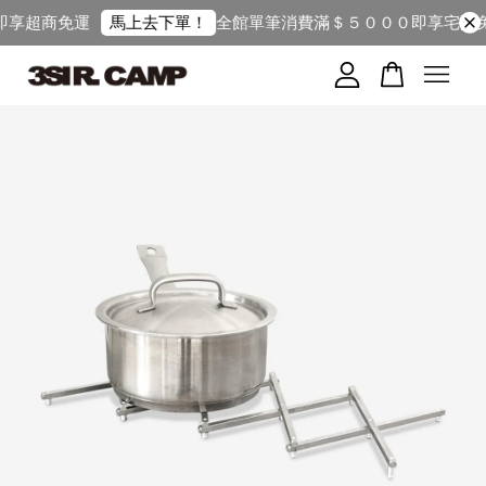
運
全館單筆消費滿＄５０００即享宅配免運（限台
馬上去下單！
有人
added to cart
UNIT/04 - MULTI SOFT POUCH / 多功能收納包
9 小時前
您的購物車目前還是空的。
繼續購物