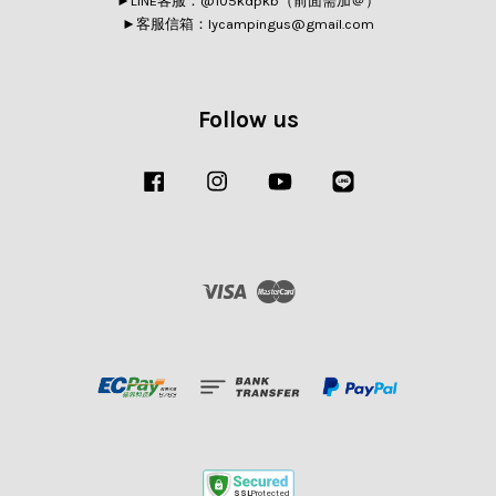
►LINE客服：@105kdpkb（前面需加＠）
►客服信箱：lycampingus@gmail.com
Follow us
Facebook
Instagram
YouTube
Line
Visa
Master