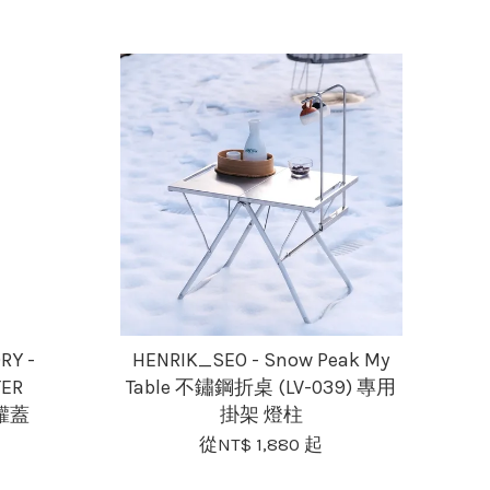
RY -
HENRIK_SEO - Snow Peak My
TER
Table 不鏽鋼折桌 (LV-039) 專用
氣罐蓋
掛架 燈柱
從
NT$ 1,880
起