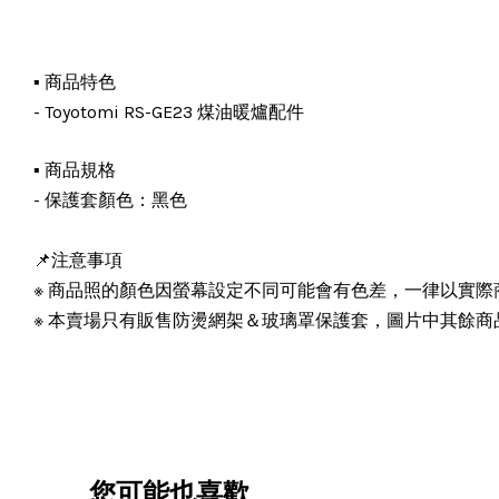
▪️ 商品特色
- Toyotomi RS-GE23 煤油暖爐配件
▪️ 商品規格
- 保護套顏色：黑色
📌注意事項
※ 商品照的顏色因螢幕設定不同可能會有色差，一律以實際
※ 本賣場只有販售防燙網架＆玻璃罩保護套，圖片中其餘商
您可能也喜歡