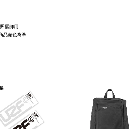
為拍照擺飾用
商品顏色為準
架