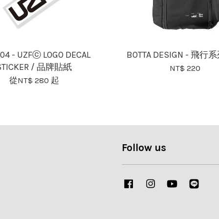
/04 - UZFⓒ LOGO DECAL
BOTTA DESIGN - 飛
STICKER / 品牌貼紙
NT$ 220
從
NT$ 280
起
Follow us
Facebook
Instagram
YouTube
Line