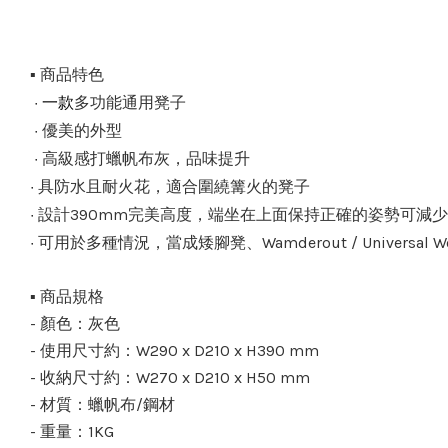
▪️ 商品特色
· 一款
多功能通用凳子
·
優美的外型
·
高級感打蠟帆布灰，品味提升
·
具防水且耐火花，適合圍繞篝火的凳子
·
設計390mm完美高度，端坐在上面保持正確的姿勢可減
·
可用於多種情況，當成矮腳凳、Wamderout / Universal Wood Tr
▪️ 商品規格
- 顏色：灰色
- 使用尺寸約：W290 x D210 x H390 mm
- 收納尺寸約：W270 x D210 x H50 mm
- 材質：蠟帆布/鋼材
- 重量：1KG