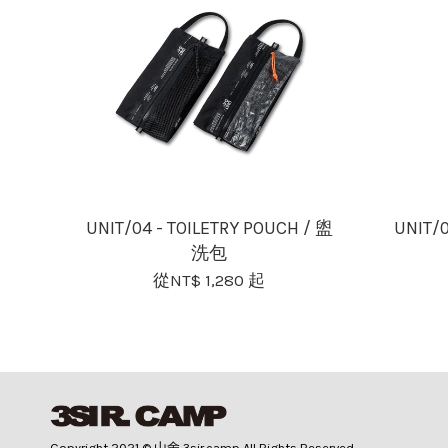
UNIT/04 - TOILETRY POUCH / 盥
UNIT/
洗包
從
NT$ 1,280
起
Copyright 2021 © 山舍 3sir.camp All Rights Reserved