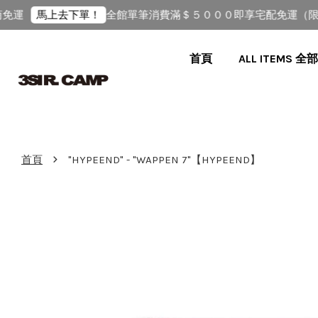
運
全館單筆消費滿＄５０００即享宅配免運（限台
馬上去下單！
首頁
ALL ITEMS 
›
首頁
"HYPEEND" - "WAPPEN 7"【HYPEEND】