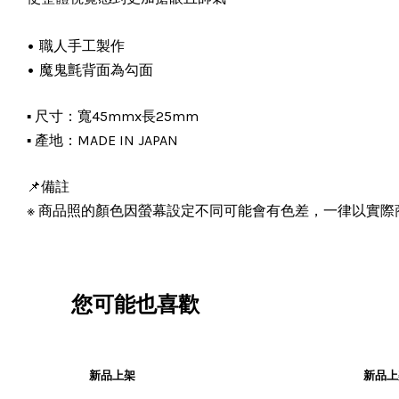
•
職人手工製作
•
魔鬼氈背面為勾面
尺寸：寬45mmx長25mm
▪️ 
產地：MADE IN JAPAN
▪️ 
📌備註
※ 商品照的顏色因螢幕設定不同可能會有色差，一律以實際
您可能也喜歡
新品上架
新品上