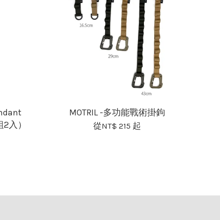
ndant
MOTRIL -多功能戰術掛鉤
一組2入）
從
NT$ 215
起