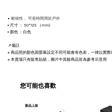
•
耐候性， 可長時間用於戶外
尺寸 ： 50*125 （mm)
▪️ 
顏色 ：白色
▪️ 
📌備註
，
※
商品照的顏色因螢幕設定不同可能會有色差
一律以實際
本賣場只有販售貼紙，圖片中其餘商品皆為參考示意用
※
您可能也喜歡
新品上架