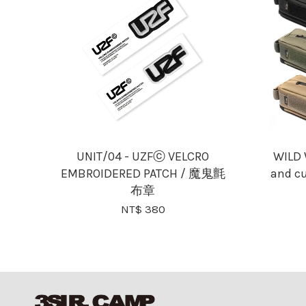
UNIT/04 - UZFⓒ VELCRO
WILD 
EMBROIDERED PATCH / 魔鬼氈
and 
布章
NT$ 380