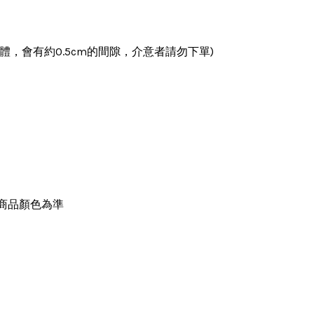
附燈體，會有約0.5cm的間隙，介意者請勿下單)
商品顏色為準