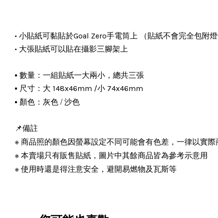
• 小貼紙可黏貼於Goal Zero手電筒上 （貼紙不會完全包
• 大張貼紙可以貼在攝影三腳架上
數量：一組貼紙一大兩小，總共三張
▪️ 
尺寸：大 148x46mm /小 74x46mm
▪️ 
灰色 / 沙色
顏色：
▪️ 
📌備註
，
※
商品照的顏色因螢幕設定不同可能會有色差
一律以實際
本賣場只有販售
貼紙
，圖片中其餘商品皆為參考示意用
※
使用時還是得注意安全，避開易燃物及瓦斯等
※