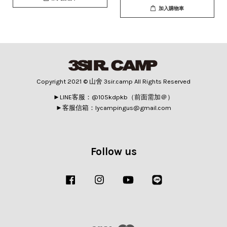
加入購物車
Copyright 2021 © 山舍 3sir.camp All Rights Reserved
►LINE客服：@105kdpkb（前面需加＠）
►客服信箱：lycampingus@gmail.com
Follow us
Facebook
Instagram
YouTube
Line