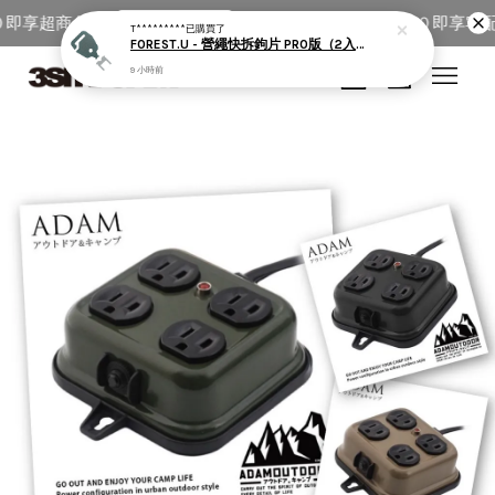
即享超商免運
全館單筆消費滿＄５０００即享宅配
馬上去下單！
T*********
已購買了
FOREST.U - 營繩快拆鉤片 PRO版（2入一組）
9 小時前
您的購物車目前還是空的。
繼續購物